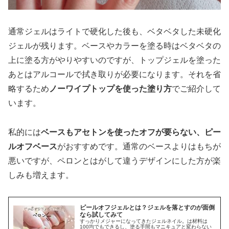
通常ジェルはライトで硬化した後も、ベタベタした未硬化
ジェルが残ります。ベースやカラーを塗る時はベタベタの
上に塗る方がやりやすいのですが、トップジェルを塗った
あとはアルコールで拭き取りが必要になります。それを省
略するため
ノーワイプトップを使った塗り方
でご紹介して
います。
私的には
ベースもアセトンを使ったオフが要らない、ピー
ルオフベース
がおすすめです。通常のベースよりはもちが
悪いですが、ペロンとはがして違うデザインにした方が楽
しみも増えます。
ピールオフジェルとは？ジェルを落とすのが面倒
なら試してみて
すっかりメジャーになってきたジェルネイル。は材料は
100均でもできるし、塗る手間もマニキュアと変わらない