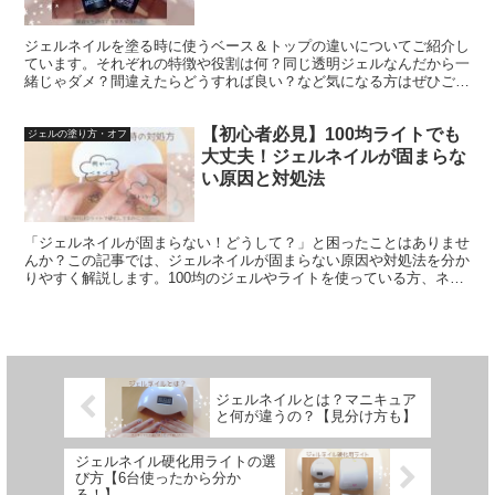
ジェルネイルを塗る時に使うベース＆トップの違いについてご紹介し
ています。それぞれの特徴や役割は何？同じ透明ジェルなんだから一
緒じゃダメ？間違えたらどうすれば良い？など気になる方はぜひご参
考に。
【初心者必見】100均ライトでも
ジェルの塗り方・オフ
大丈夫！ジェルネイルが固まらな
い原因と対処法
「ジェルネイルが固まらない！どうして？」と困ったことはありませ
んか？この記事では、ジェルネイルが固まらない原因や対処法を分か
りやすく解説します。100均のジェルやライトを使っている方、ネイ
ルチップで挑戦している方もぜひ参考にしてください！
ジェルネイルとは？マニキュア
と何が違うの？【見分け方も】
ジェルネイル硬化用ライトの選
び方【6台使ったから分か
る！】